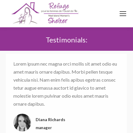
514
620
4845
Top menu
Testimonials:
Vous êtes ici :
Lorem ipsum nec magna orci mollis sit amet odio eu
amet mauris ornare dapibus. Morbi pellen tesque
vehicula nisi. Nam enim felis apibus egetras consec
tetur augue emassa auctort id glavico to amet
molestie lorem pulvinar odio eulos amet mauris
ornare dapibus.
Diana Richards
manager