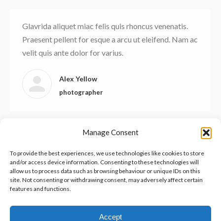
Glavrida aliquet miac felis quis rhoncus venenatis.
Praesent pellent for esque a arcu ut eleifend. Nam ac
velit quis ante dolor for varius.
Alex Yellow
photographer
Manage Consent
Lorem enim et luctus ut fringilla purus eros quis
ipsum. Aliquam bibendum, est a semper malesuada
To provide the best experiences, we use technologies like cookies to store
and/or access device information. Consenting to these technologies will
enim et luctus hendre ritnisl libero molestie lectus.
allow us to process data such as browsing behaviour or unique IDs on this
Cras justo non justo venenatis element.
site. Not consenting or withdrawing consent, may adversely affect certain
features and functions.
Visit website
Accept