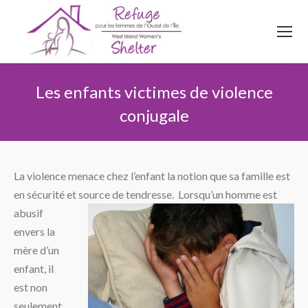
514
620
4845
Top menu
Les enfants victimes de violence
conjugale
Vous êtes ici :
La violence menace chez l’enfant la notion que sa famille est
en sécurité et source de tendresse.
Lorsqu’un homme est
abusif
envers la
mère d’un
enfant, il
est non
seulement