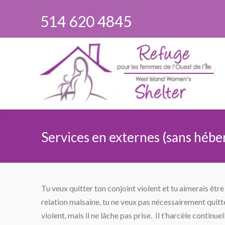
514 620 4845
Services en externes (sans héb
Vous êtes ici :
Tu veux quitter ton conjoint violent et tu aimerais êt
relation malsaine, tu ne veux pas nécessairement quitt
violent, mais il ne lâche pas prise. Il t’harcèle conti