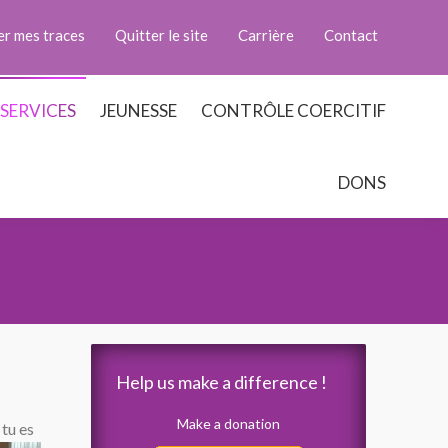
er mes traces
Quitter le site
Carrière
Contact
SERVICES
JEUNESSE
CONTRÔLE COERCITIF
DONS
Help us make a difference !
Make a donation
 tu es