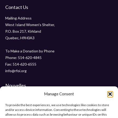
Contact Us
Mailing Address
West Island Women's Shelter,
P.O. Box 217, Kirkland
Quebec, H9H0A3
To Make a Donation by Phone
Phone: 514-620-4845
Fax: 514-620-6555
info@rfoi.org
Nouvelles
Manage Consent
Merci aux Sénateurs de Pointe-Claire pour votre don de 6 000 $!
Gala 2019 – Vendredi, 15 novembre – ” Le Crystal “
To provide the best experiences, we use technologies like cookies to store
and/or access device information. Consenting to these technologies will
« Talons et perles » Gala 2018
allow us to process data such as browsing behaviour or unique IDs on this