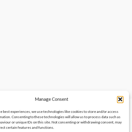
Manage Consent
he best experiences, we use technologies like cookies to store and/or access
mation. Consenting to these technologies will allow us to process data such as
aviour or unique IDs on this site. Not consenting or withdrawing consent, may
fect certain features and functions.