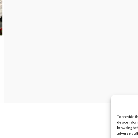
To provide t
device infor
browsing beh
adversely af