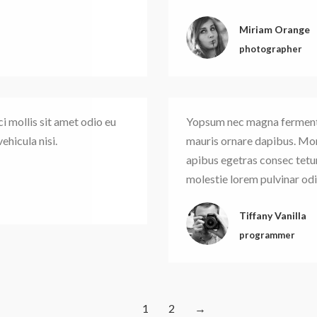
Miriam Orange
photographer
 mollis sit amet odio eu
Yopsum nec magna fermentum
hicula nisi.
mauris ornare dapibus. Morb
apibus egetras consec tetu
molestie lorem pulvinar od
Tiffany Vanilla
programmer
1
2
→