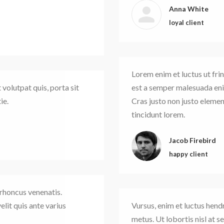
Anna White
loyal client
Lorem enim et luctus ut fri
 volutpat quis, porta sit
est a semper malesuada enim
ie.
Cras justo non justo element
tincidunt lorem.
Jacob Firebird
happy client
 rhoncus venenatis.
elit quis ante varius
Vursus, enim et luctus hend
metus. Ut lobortis nisl at 