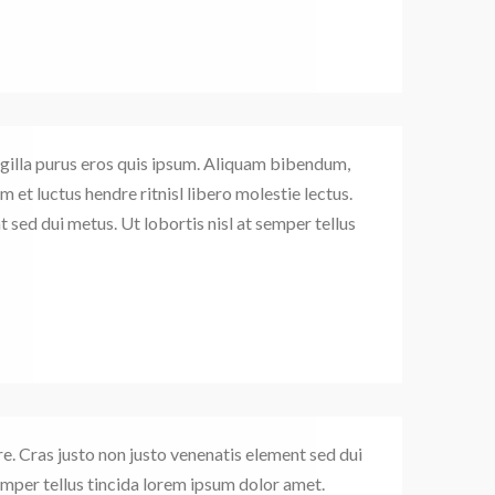
ngilla purus eros quis ipsum. Aliquam bibendum,
 et luctus hendre ritnisl libero molestie lectus.
 sed dui metus. Ut lobortis nisl at semper tellus
re. Cras justo non justo venenatis element sed dui
semper tellus tincida lorem ipsum dolor amet.