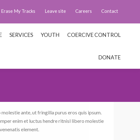
Erase My Tracks
Leave site
Careers
Contact
E
SERVICES
YOUTH
COERCIVE CONTROL
DONATE
 molestie ante, ut fringilla purus eros quis ipsum.
per enim et luctus hendre ritnisl libero molestie
 venenatis element.