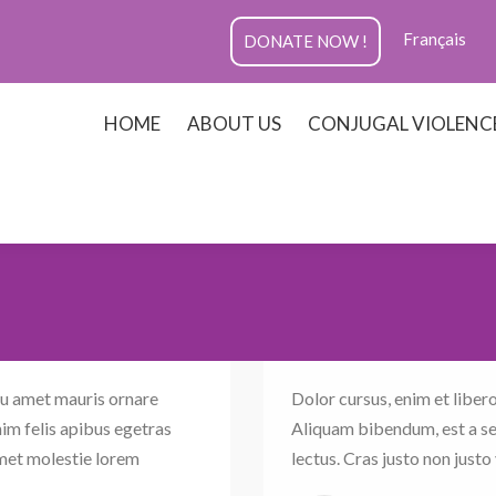
Français
DONATE NOW !
HOME
ABOUT US
CONJUGAL VIOLENC
eu amet mauris ornare
Dolor cursus, enim et libero
im felis apibus egetras
Aliquam bibendum, est a sem
amet molestie lorem
lectus. Cras justo non justo