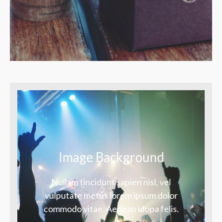
Image Background
Nullam tincidunt sapien nisl, vel
vulputate metus lorem ipsum dolor
commodo vitae. Aenean idopa felis.