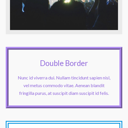
Double Border
Nunc id viverra dui. Nullam tincidunt sapien nisl,
vel metus commodo vitae. Aenean blandit
fringilla purus, at suscipit diam suscipit id felis.