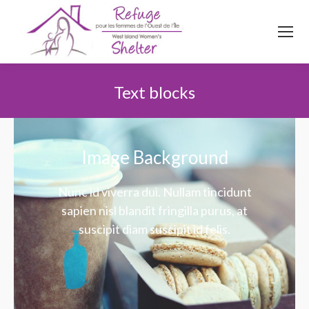
514
620
4845
Top menu
Text blocks
You are here:
Image Background
Nunc id viverra dui. Nullam tincidunt
sapien nisl blandit fringilla purus, at
suscipit diam suscipit id felis.