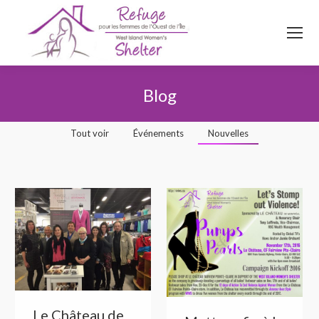
514
620
4845
Top menu
Blog
Vous êtes ici :
Tout voir
Événements
Nouvelles
Le Château de