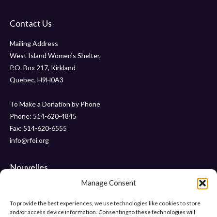
Contact Us
Mailing Address
West Island Women's Shelter,
P.O. Box 217, Kirkland
Quebec, H9H0A3
To Make a Donation by Phone
Phone: 514-620-4845
Fax: 514-620-6555
info@rfoi.org
Nouvelles
Manage Consent
Merci aux Sénateurs de Pointe-Claire pour votre don de 6 000 $!
Gala 2019 – Vendredi, 15 novembre – ” Le Crystal “
To provide the best experiences, we use technologies like cookies to store
and/or access device information. Consenting to these technologies will
« Talons et perles » Gala 2018